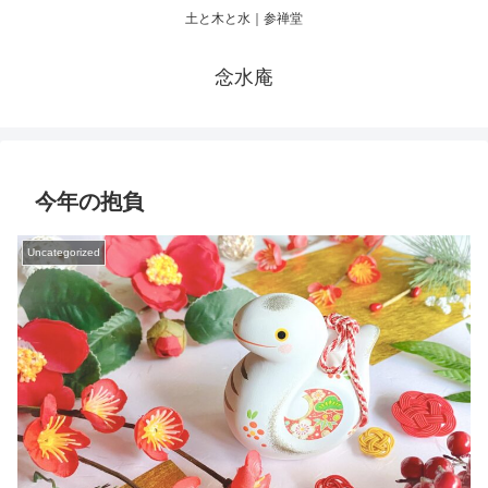
土と木と水｜参禅堂
念水庵
今年の抱負
Uncategorized