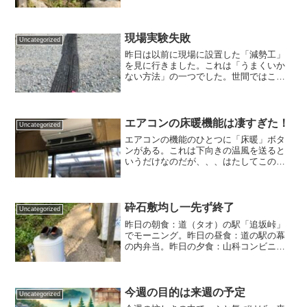
なるという現実にあらためて不思議。父
は６０歳で亡くなりましたから記録更新
です。それというのも先祖からの言い伝
えで我が家は男子短命と聞...
現場実験失敗
Uncategorized
昨日は以前に現場に設置した「減勢工」
を見に行きました。これは「うまくいか
ない方法」の一つでした。世間ではこれ
を「失敗」といいます。エジソン風にい
うと「うまくいかない方法を見つけた」
です。ではどうしたか？砂利が流れなけ
ればいいので、単に広げて...
エアコンの床暖機能は凄すぎた！
Uncategorized
エアコンの機能のひとつに「床暖」ボタ
ンがある。これは下向きの温風を送ると
いうだけなのだが、、、はたしてこの効
果は絶大だった。裸足でいても少しも寒
くない、それどころか、、、。暑いぐら
いになる。あったかくなるという程度で
はない。室温設定では１９...
砕石敷均し一先ず終了
Uncategorized
昨日の朝食：道（タオ）の駅「追坂峠」
でモーニング。昨日の昼食：道の駅の幕
の内弁当。昨日の夕食：山科コンビニの
肉うどん。とりあえず再生砕石の敷き込
みを終わり、京都に戻って、３８度のお
風呂に入った。友人の苦労をしのんで、
ユンボを使わずに一輪車で...
今週の目的は来週の予定
Uncategorized