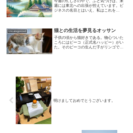
今週の忙しさの中で、ふと気づけば、来
週には東北への出張が控えています。ビ
ジネスの名目とはいえ、私はこれを
「旅」と捉え、心の中で様々な計画を巡
らせています。東北の魅力東北といえ
ば、豊かな自然、歴史ある街並み、そし
て心温まる人々。まず頭に浮かぶ...
猫との生活を夢見るオッサン
Uncategorized
子供の頃から猫好きである。物心ついた
ころにはピーコ（正式名ハッピー）がい
た。そのピーコの生んだ子がリンゴで、
孫がたしかゴリンといった。結婚してか
ら「ちゃとら」というオス猫を飼ってい
た。修行時代は、なんてったって「きな
こ」だった。あれから猫は...
明けましておめでとうございます。