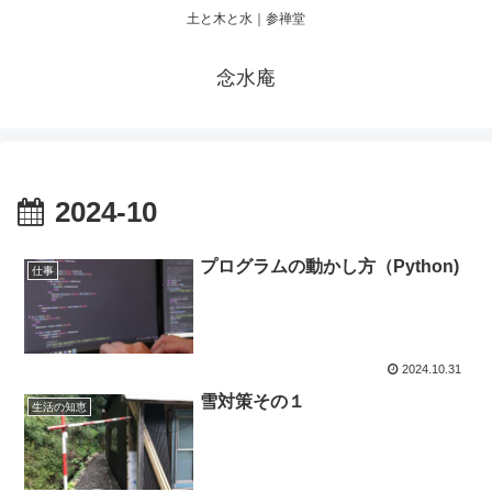
土と木と水｜参禅堂
念水庵
2024-10
プログラムの動かし方（Python)
仕事
2024.10.31
雪対策その１
生活の知恵