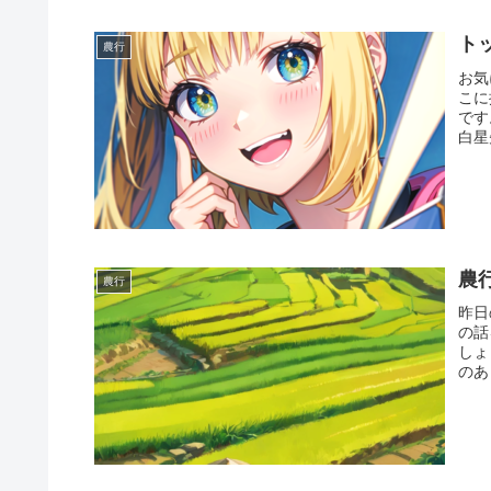
ト
農行
お気
こに
です
白星
農
農行
昨日
の話
しょ
のあ