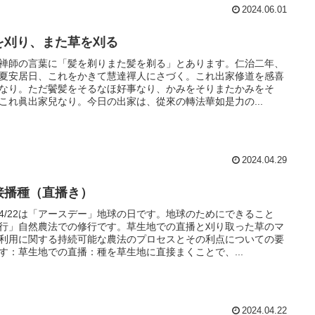
2024.06.01
を刈り、また草を刈る
禅師の言葉に「髪を剃りまた髪を剃る」とあります。仁治二年、
夏安居日、これをかきて慧達禪人にさづく。これ出家修道を感喜
なり。ただ鬢髪をそるなほ好事なり、かみをそりまたかみをそ
これ眞出家兒なり。今日の出家は、從來の轉法華如是力の...
2024.04.29
接播種（直播き）
4/22は「アースデー」地球の日です。地球のためにできること
行」自然農法での修行です。草生地での直播と刈り取った草のマ
利用に関する持続可能な農法のプロセスとその利点についての要
す：草生地での直播：種を草生地に直接まくことで、...
2024.04.22