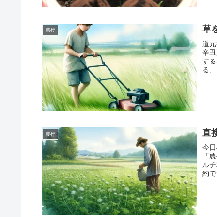
草
農行
道元
辛丑
する
る、
直
農行
今日
「農
ルチ
約で