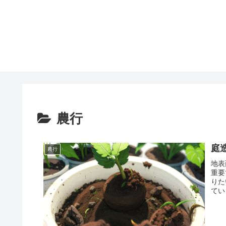
農行
庭
農行
地表
重要
りた
てい