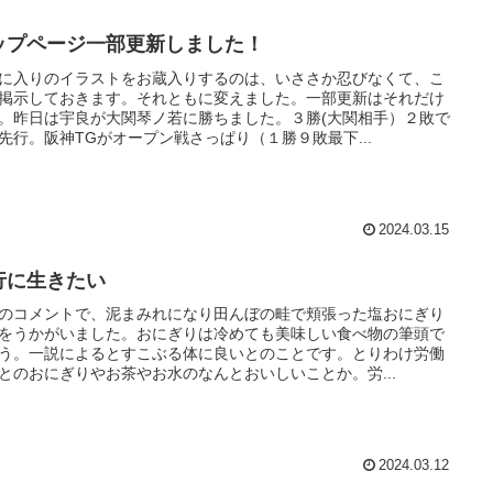
ップページ一部更新しました！
に入りのイラストをお蔵入りするのは、いささか忍びなくて、こ
掲示しておきます。それともに変えました。一部更新はそれだけ
。昨日は宇良が大関琴ノ若に勝ちました。３勝(大関相手）２敗で
先行。阪神TGがオープン戦さっぱり（１勝９敗最下...
2024.03.15
行に生きたい
のコメントで、泥まみれになり田んぼの畦で頬張った塩おにぎり
をうかがいました。おにぎりは冷めても美味しい食べ物の筆頭で
う。一説によるとすこぶる体に良いとのことです。とりわけ労働
とのおにぎりやお茶やお水のなんとおいしいことか。労...
2024.03.12