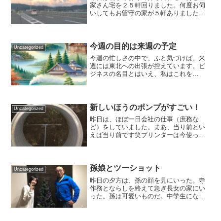
家さん宅を２５軒回りました。何度お伺
いしてもお留守の家が５軒ありました。
アポを取らずに行くわけですから致し方
ありません。目的は護持会の集金です。
朝、棟梁に道でバッタリ会いました。以
心伝心とはこのこと？と思...
今週の目的は来週の予定
Uncategorized
今週の忙しさの中で、ふと気づけば、来
週には東北への出張が控えています。ビ
ジネスの名目とはいえ、私はこれを
「旅」と捉え、心の中で様々な計画を巡
らせています。東北の魅力東北といえ
ば、豊かな自然、歴史ある街並み、そし
て心温まる人々。まず頭に浮かぶ...
新しいほうのポンプがすごい！
Uncategorized
昨日は、ほぼ一日会社の仕事（庶務な
ど）をしていました。まあ、当り前とい
えば当り前です笑プリンターは今使って
ないので、コンビニまで印刷やスキャン
に行きました。コピー用紙と糊を買って
領収書を貼ってスキャンしたり・・・留
守のあいだに先輩がこられて...
孫娘とツーショット
Uncategorized
昨日の夕方は、孫の顔を見にいった。寺
作務とならしを終えて急ぎ長女の家にい
った。孫は可愛いものだ。中学生になっ
ても男の子と違って女の子は口をきいて
くれる。私がわかいころの写真を預かっ
てきた。娘のこどものころの写真もあっ