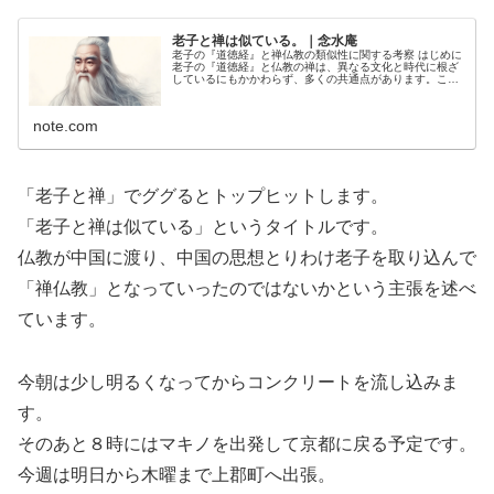
老子と禅は似ている。｜念水庵
老子の『道徳経』と禅仏教の類似性に関する考察 はじめに
老子の『道徳経』と仏教の禅は、異なる文化と時代に根ざ
しているにもかかわらず、多くの共通点があります。この
記事では、特に禅との類似性に焦点を当て、両者がどのよ
うにして人間の心と生き方に関...
note.com
「老子と禅」でググるとトップヒットします。
「老子と禅は似ている」というタイトルです。
仏教が中国に渡り、中国の思想とりわけ老子を取り込んで
「禅仏教」となっていったのではないかという主張を述べ
ています。
今朝は少し明るくなってからコンクリートを流し込みま
す。
そのあと８時にはマキノを出発して京都に戻る予定です。
今週は明日から木曜まで上郡町へ出張。