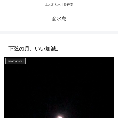
土と木と水｜参禅堂
念水庵
下弦の月、いい加減。
Uncategorized