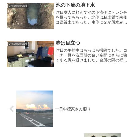
た。なかでも自身の若いこ...
池の下流の地下水
Uncategorized
昨日友人に頼んで池の下流側にトレンチ
を掘ってもらった。北側は粘土質で南側
は礫質土であった。南側に２か所水みち
を発見。北側を埋め戻して、南側は様子
を見ることにした。水みちの高さからす
ると池の下を流れる伏流水である。山麓
の地形はこんなもので、雨...
赤は目立つ
Uncategorized
昨日の午前中はもっぱら掃除でした。コ
ーナー棚を洗面所の狭い空間にさらに狭
くする愚を避けました。台所の隅の壁の
三角のボードを張ってからそこに取り付
けました。三角の部分はほんと七面倒臭
い。左の棚は友人が組み立ててくれたも
の。見せてもいいものだけ...
一日中檀家さん廻り