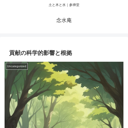
土と木と水｜参禅堂
念水庵
貢献の科学的影響と根拠
Uncategorized