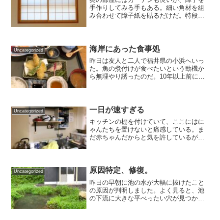
手作りしてみる手もある。細い角材を組
み合わせて障子紙を貼るだけだ。特段の
細工を施さず、素朴な感じでよい。何し
ろ手作りだし、誰に見せるものでもな
い。昨日は夕方に京都に戻った。住み慣
れた部屋は主の帰りを待って...
海岸にあった食事処
Uncategorized
昨日は友人と二人で福井県の小浜へいっ
た。魚の煮付けが食べたいという動機か
ら無理やり誘ったのだ。10年以上前にな
るだろうか？そのお店というか魚屋さん
は繁盛していた。少し大きめの魚屋さん
で新鮮な魚介類や干物などが所狭しと並
べてあった。そこまでは...
一日が速すぎる
Uncategorized
キッチンの棚を付けていて、ここにはに
ゃんたちを置けないと痛感している。ま
だ赤ちゃんだからと気を許しているが、
手の届く範囲が急速に伸びている。この
棚のモノなど造作ないだろう。あっとい
う間に落としてしまうに違いない。先輩
から頼まれた水道管周りの...
原因特定、修復。
Uncategorized
昨日の早朝に池の水が大幅に抜けたこと
の原因が判明しました。よく見ると、池
の下流に大きな平べったい穴が見つかっ
たのです。応急措置で穴を塞ぎ、友人が
ユンボで穴の箇所に土砂を投入して圧を