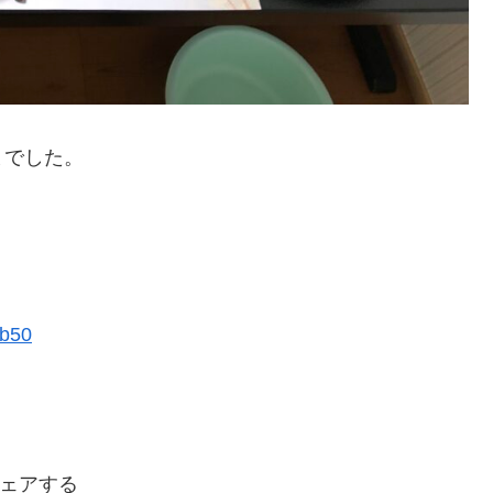
までした。
。
8b50
ェアする