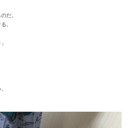
ものだ。
ける。
キ」
い。