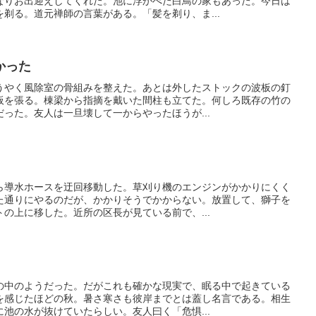
なりお出迎えしてくれた。池に浮かべた白鳥の家もあった。今日は
剃る。道元禅師の言葉がある。「髪を剃り、ま...
かった
うやく風除室の骨組みを整えた。あとは外したストックの波板の釘
板を張る。棟梁から指摘を戴いた間柱も立てた。何しろ既存の竹の
った。友人は一旦壊して一からやったほうが...
ら導水ホースを迂回移動した。草刈り機のエンジンがかかりにくく
た通りにやるのだが、かかりそうでかからない。放置して、獅子を
の上に移した。近所の区長が見ている前で、...
の中のようだった。だがこれも確かな現実で、眠る中で起きている
を感じたほどの秋。暑さ寒さも彼岸までとは蓋し名言である。相生
池の水が抜けていたらしい。友人曰く「危惧...