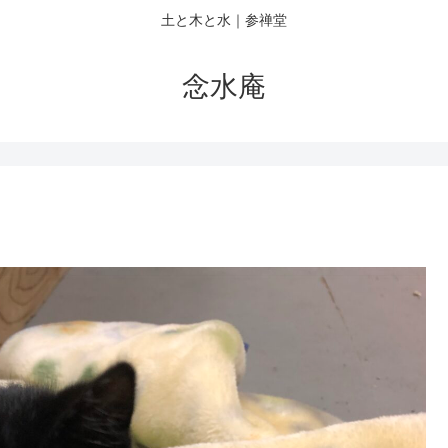
土と木と水｜参禅堂
念水庵