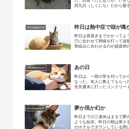
だ。白鳥？だと思うが、いき
四九日（しくにち）だから髪を
昨日は熱中症で頭が痛
Uncategorized
昨日は昼過ぎまでかかってよ
穴に合わせて胴縁を打って波
骨組みに合わせるのが超面倒だ
あの日
Uncategorized
昨日は、一部の草を刈ってか
なった。友人に教えてもらっ
先先週末に打ったコンクリート
夢か現か幻か
Uncategorized
昨日までの三連休はまるで夢
ような始末。昨日の朝は寒さ
のホテルでダウンしている間に