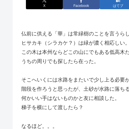
X
Facebook
はてブ
仏前に供える「華」は常緑樹のことを言うら
ヒサカキ（シラカケ？）は緑が濃く相応しい
この木は本州ならどこの山にでもある低高木
うちの周りでも探したら在った。
そこへいくには水路をまたいで少し上る必要
階段を作ろうと思ったが、土砂が水路に落ち
何かいい手はないものかと友に相談した。
梯子を横にして渡したら？
なるほど。。。